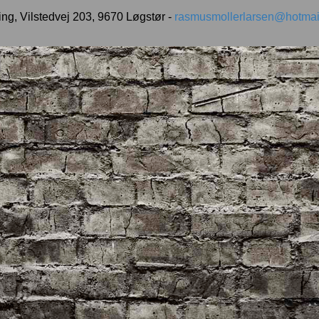
ing, Vilstedvej 203, 9670 Løgstør -
rasmusmollerlarsen@hotmai