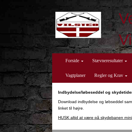
V
Vi
Forside
Stævneresultater
Vagtplaner
Regler og Krav
Indbydelse/løbeseddel og skydetider
Download indbydelse og løbseddel samt 
linket til højre.
HUSK altid at være på skydebanen mi