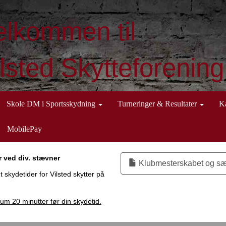
elkommen til
lsted Skytteforening
Skole DM i Sportsskydning
Turneringer & Resultater
K
MobilePay
 ved div. stævner
Klubmesterskabet og sæ
skydetider for Vilsted skytter på
nium 20
minutter før din skydetid.