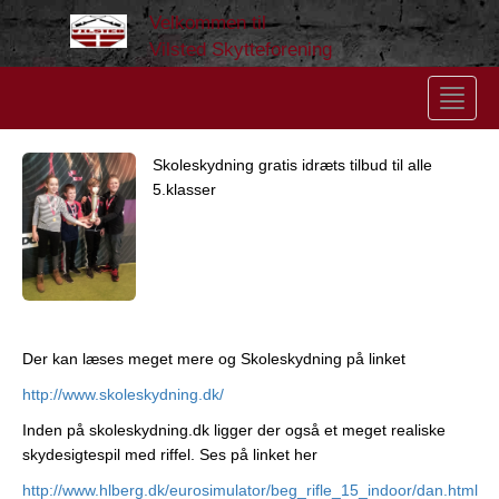
Velkommen til
Vilsted Skytteforening
Toggle
navigat
Skoleskydning gratis idræts tilbud til alle
5.klasser
Der kan læses meget mere og Skoleskydning på linket
http://www.skoleskydning.dk/
Inden på skoleskydning.dk ligger der også et meget realiske
skydesigtespil med riffel. Ses på linket her
http://www.hlberg.dk/eurosimulator/beg_rifle_15_indoor/dan.html