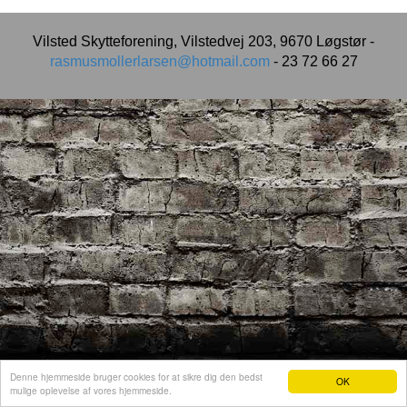
Vilsted Skytteforening, Vilstedvej 203, 9670 Løgstør -
rasmusmollerlarsen@hotmail.com
- 23 72 66 27
Denne hjemmeside bruger cookies for at sikre dig den bedst
OK
mulige oplevelse af vores hjemmeside.
Hjemmeside fra e-hjemmeside.dk