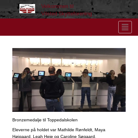
Velkommen til
Vilsted Skytteforening
Toggle
navigat
Bronzemedalje til Toppedalskolen
Eleverne på holdet var Mathilde Rønfeldt, Maya
Højgaard, Leah Heje og Caroline Søgaard.